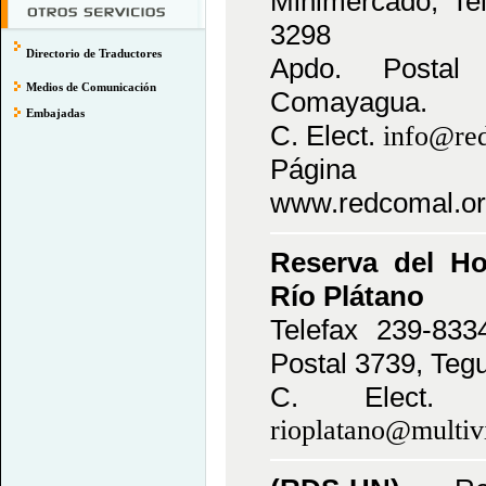
Minimercado, Te
3298
Directorio de Traductores
Apdo. Postal 
Medios de Comunicación
Comayagua.
Embajadas
C. Elect.
info@re
Página e
www.redcomal.or
Reserva del Ho
Río Plátano
Telefax 239-833
Postal 3739, Tegu
C. Elect
rioplatano@multiv