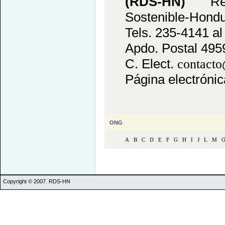
(RDS-HN)
R
Sostenible-Hondu
Tels. 235-4141 al
Apdo. Postal 495
C. Elect.
contacto
Página electróni
ONG
A
B
C
D
E
F
G
H
I
J
L
M
Copyright © 2007. RDS-HN