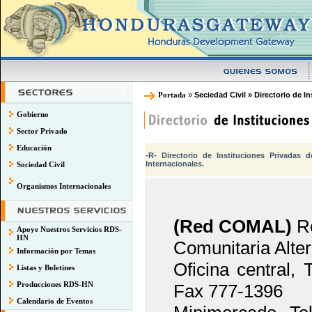
Portada
»
Seciedad Civil » Directorio de In
Gobierno
Sector Privado
Educación
-R- Directorio de Instituciones Privadas 
Internacionales.
Sociedad Civil
Organismos Internacionales
(Red COMAL)
R
Apoye Nuestros Servicios RDS-
HN
Comunitaria Alter
Información por Temas
Oficina central, 
Listas y Boletines
Producciones RDS-HN
Fax 777-1396
Calendario de Eventos