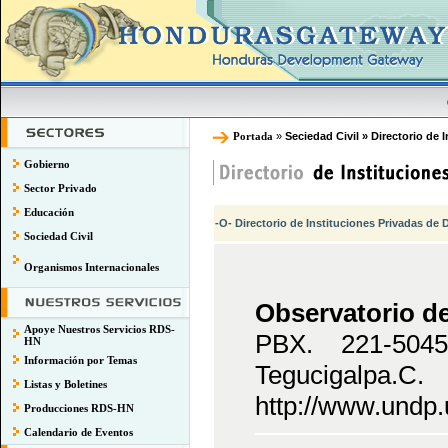
Portada
»
Seciedad Civil » Directorio de 
Gobierno
Sector Privado
Educación
-O- Directorio de Instituciones Privadas de
Sociedad Civil
Organismos Internacionales
Observatorio de
Apoye Nuestros Servicios RDS-
PBX. 221-504
HN
Información por Temas
Tegucig
Listas y Boletines
http://www.undp.
Producciones RDS-HN
Calendario de Eventos