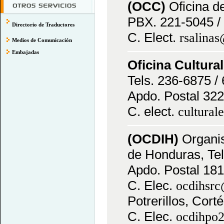
(OCC)
Oficina 
PBX. 221-5045 / 
Directorio de Traductores
C. Elect.
rsalina
Medios de Comunicación
Embajadas
Oficina Cultura
Tels. 236-6875 /
Apdo. Postal 322
C. elect.
cultural
(OCDIH)
Organis
de Honduras, Tel
Apdo. Postal 18
C. Elec.
ocdihsrc
Potrerillos, Cort
C. Elec.
ocdihpo