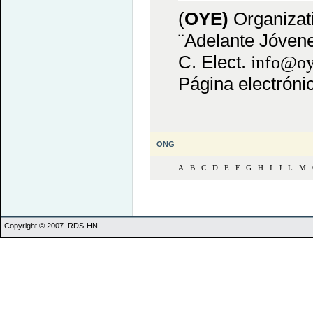
(
OYE)
Organizat
¨Adelante Jóvene
C. Elect.
info@oy
Página electróni
ONG
A
B
C
D
E
F
G
H
I
J
L
M
Copyright © 2007. RDS-HN